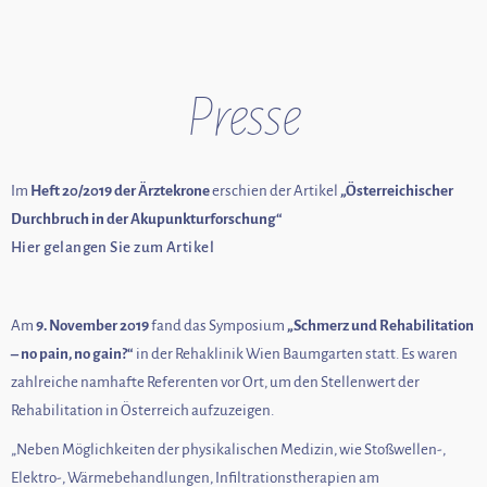
Presse
Im
Heft 20/2019 der Ärztekrone
erschien der Artikel
„Österreichischer
Durchbruch in der Akupunkturforschung“
Hier gelangen Sie zum Artikel
Am
9. November 2019
fand das Symposium
„Schmerz und Rehabilitation
– no pain, no gain?“
in der Rehaklinik Wien Baumgarten statt. Es waren
zahlreiche namhafte Referenten vor Ort, um den Stellenwert der
Rehabilitation in Österreich aufzuzeigen.
„Neben Möglichkeiten der physikalischen Medizin, wie Stoßwellen-,
Elektro-, Wärmebehandlungen, Infiltrationstherapien am