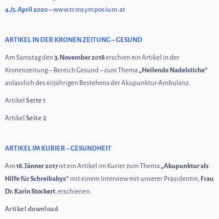
4./5. April 2020
–
www.tcmsymposium.at
ARTIKEL IN DER KRONEN ZEITUNG – GESUND
Am Samstag den
3. November 2018
erschien ein Artikel in der
Kronenzeitung – Bereich Gesund – zum Thema
„Heilende Nadelstiche“
anlässlich des 60jährigen Bestehens der Akupunktur-Ambulanz.
Artikel
Seite 1
Artikel
Seite 2
ARTIKEL IM KURIER – GESUNDHEIT
Am
18. Jänner 2017
ist ein Artikel im Kurier zum Thema
„Akupunktur als
Hilfe für Schreibabys“
mit einem Interview mit unserer Präsidentin,
Frau
Dr. Karin Stockert
, erschienen.
Artikel download