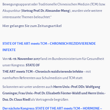
Bewegungsapparat oder Traditionelle Chinesischen Medizin (TCM) bzw.
Akupunktur (
Vortrag Prof. Dr. Alexander Meng
), wurden viele weitere
interessante Themen beleuchtet.“
Hier gelangen Sie zum Zeitungsartikel
STATE OF THE ART meets TCM – CHRONISCH REZIDIVIERENDE
INFEKTE
Von
18.-19. November 2017
fand im Bundesministerium für Gesundheit
unser Kongress:
STATE OF
THE ART meets TCM – Chronisch rezidivierende Infekte
– mit
namhaften Referenten aus Schulmedizin und TCM statt.
So konnten wir unter anderen auch
Herrn Univ.-Prof. DDr. Wolfgang
Graninger, Frau Univ.-Prof. Dr. Elisabeth Förster-Waldl und Herrn Univ.-
Doz. Dr. Claus Riedl
als Vortragende begrüßen.
Der nächste Kongress: STATE OF THE ART meets TCM – HORMONE –