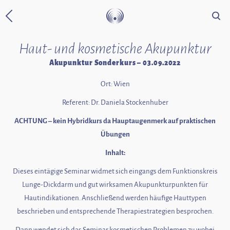
Suche
Zurück zur Startseite
Haut- und kosmetische Akupunktur
Akupunktur Sonderkurs – 03.09.2022
Ort: Wien
Referent: Dr. Daniela Stockenhuber
ACHTUNG – kein Hybridkurs da Hauptaugenmerk auf praktischen
Übungen
Inhalt:
Dieses eintägige Seminar widmet sich eingangs dem Funktionskreis
Lunge-Dickdarm und gut wirksamen Akupunkturpunkten für
Hautindikationen. Anschließend werden häufige Hauttypen
beschrieben und entsprechende Therapiestrategien besprochen.
Dann wendet sich das Seminar kosmetischen Problemen zu wobei