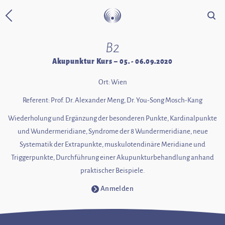
Suche
Zurück zur Startseite
B2
Akupunktur Kurs – 05. - 06.09.2020
Ort: Wien
Referent: Prof. Dr. Alexander Meng, Dr. You-Song Mosch-Kang
Wiederholung und Ergänzung der besonderen Punkte, Kardinalpunkte
und Wundermeridiane, Syndrome der 8 Wundermeridiane, neue
Systematik der Extrapunkte, muskulotendinäre Meridiane und
Triggerpunkte, Durchführung einer Akupunkturbehandlung anhand
praktischer Beispiele.
Anmelden
⧁