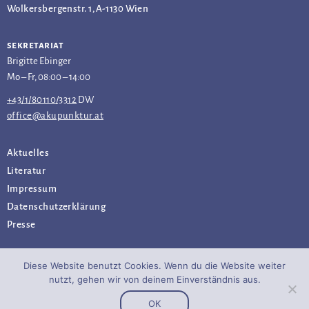
Wolkersbergenstr. 1, A-1130 Wien
sekretariat
Brigitte Ebinger
Mo – Fr, 08:00 – 14:00
+43/1/80110/3312
DW
office@akupunktur.at
Aktuelles
Literatur
Impressum
Datenschutz­erklärung
Presse
Diese Website benutzt Cookies. Wenn du die Website weiter
nutzt, gehen wir von deinem Einverständnis aus.
OK