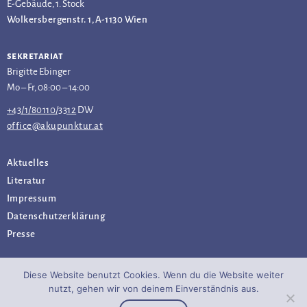
E-Gebäude, 1. Stock
Wolkersbergenstr. 1, A-1130 Wien
sekretariat
Brigitte Ebinger
Mo – Fr, 08:00 – 14:00
+43/1/80110/3312
DW
office@akupunktur.at
Aktuelles
Literatur
Impressum
Datenschutz­erklärung
Presse
Diese Website benutzt Cookies. Wenn du die Website weiter
nutzt, gehen wir von deinem Einverständnis aus.