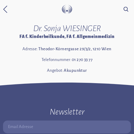
Suche
Zurück zur Startseite
Dr. Sonja WIESINGER
FA f. Kinderheilkunde, FA f. Allgemeinmedizin
Adresse:
Theodor-Körnergasse 29/3/2, 1210 Wien
Telefonnummer:
01 270 33 77
Angebot:
Akupunktur
Newsletter
Email Adresse: