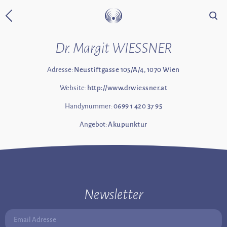
Suche
Zurück zur Startseite
Dr. Margit WIESSNER
Adresse:
Neustiftgasse 105/A/4, 1070 Wien
Website:
http://www.drwiessner.at
Handynummer:
0699 1 420 37 95
Angebot:
Akupunktur
Newsletter
Email Adresse: