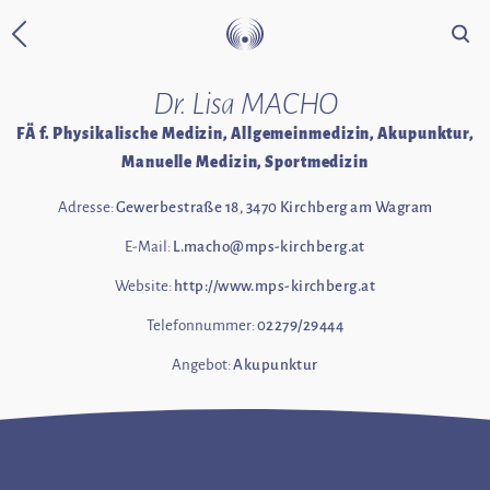
Suche
Zurück zur Startseite
Dr. Lisa MACHO
FÄ f. Physikalische Medizin, Allgemeinmedizin, Akupunktur,
Manuelle Medizin, Sportmedizin
Adresse:
Gewerbestraße 18, 3470 Kirchberg am Wagram
E-Mail:
L.macho@mps-kirchberg.at
Website:
http://www.mps-kirchberg.at
Telefonnummer:
02279/29444
Angebot:
Akupunktur