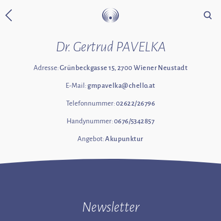
Suche
Zurück zur Startseite
Dr. Gertrud PAVELKA
Adresse:
Grünbeckgasse 15, 2700 Wiener Neustadt
E-Mail:
gmpavelka@chello.at
Telefonnummer:
02622/26796
Handynummer:
0676/5342857
Angebot:
Akupunktur
Newsletter