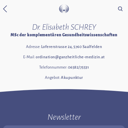
Suche
Zurück zur Startseite
Dr. Elisabeth SCHREY
MSc der komplementären Gesundheitswissenschaften
Adresse:
Lofererstrasse 24, 5760 Saalfelden
E-Mail:
ordination@ganzheitliche-medizin.at
Telefonnummer:
06582/75531
Angebot:
Akupunktur
Newsletter
Email Adresse: