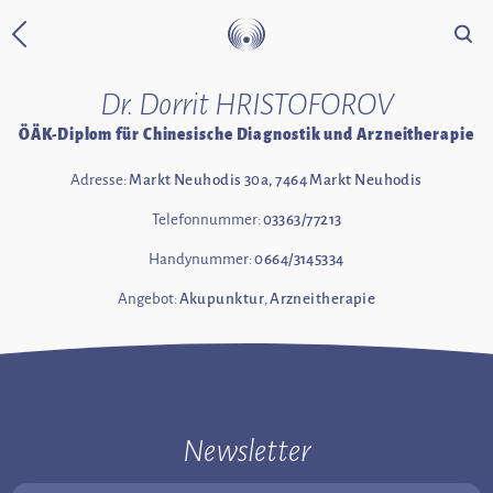
Suche
Zurück zur Startseite
Dr. Dorrit HRISTOFOROV
ÖÄK-Diplom für Chinesische Diagnostik und Arzneitherapie
Adresse:
Markt Neuhodis 30a, 7464 Markt Neuhodis
Telefonnummer:
03363/77213
Handynummer:
0664/3145334
Angebot:
Akupunktur
,
Arzneitherapie
Newsletter
Email Adresse: