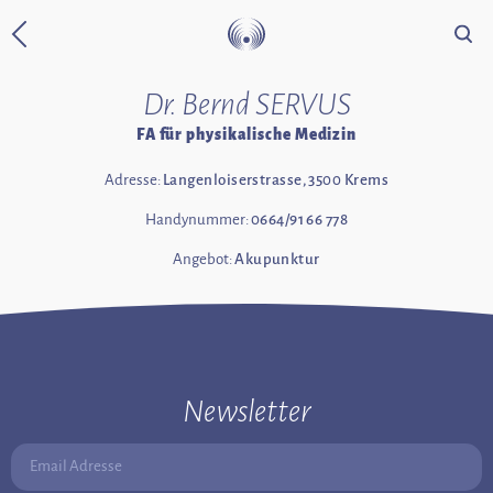
Suche
Zurück zur Startseite
Dr. Bernd SERVUS
FA für physikalische Medizin
Adresse:
Langenloiserstrasse, 3500 Krems
Handynummer:
0664/91 66 778
Angebot:
Akupunktur
Newsletter
Email Adresse: