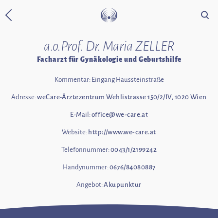
Suche
Zurück zur Startseite
a.o.Prof. Dr. Maria ZELLER
Facharzt für Gynäkologie und Geburtshilfe
Kommentar: Eingang Haussteinstraße
Adresse:
weCare-Ärztezentrum Wehlistrasse 150/2/IV, 1020 Wien
E-Mail:
office@we-care.at
Website:
http://www.we-care.at
Telefonnummer:
0043/1/2199242
Handynummer:
0676/84080887
Angebot:
Akupunktur