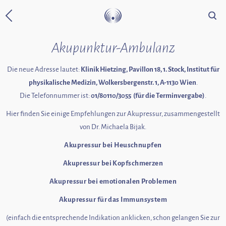
Suche
Zurück zur Startseite
Akupunktur-Ambulanz
Die neue Adresse lautet:
Klinik Hietzing, Pavillon 18, 1. Stock, Institut für
physikalische Medizin, Wolkersbergenstr. 1, A-1130 Wien
.
Die Telefonnummer ist:
01/80110/3055
(für die Terminvergabe)
.
Hier finden Sie einige Empfehlungen zur Akupressur, zusammengestellt
von Dr. Michaela Bijak.
Akupressur bei Heuschnupfen
Akupressur bei Kopfschmerzen
Akupressur bei emotionalen Problemen
Akupressur für das Immunsystem
(einfach die entsprechende Indikation anklicken, schon gelangen Sie zur