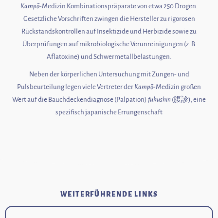
Kampō
-Medizin Kombinationspräparate von etwa 250 Drogen.
Gesetzliche Vorschriften zwingen die Hersteller zu rigorosen
Rückstandskontrollen auf Insektizide und Herbizide sowie zu
Überprüfungen auf mikrobiologische Verunreinigungen (z. B.
Aflatoxine) und Schwermetallbelastungen.
Neben der körperlichen Untersuchung mit Zungen- und
Pulsbeurteilung legen viele Vertreter der
Kampō
-Medizin großen
Wert auf die Bauchdeckendiagnose (Palpation)
fukushin
(
腹診
), eine
spezifisch japanische Errungenschaft
WEITERFÜHRENDE LINKS