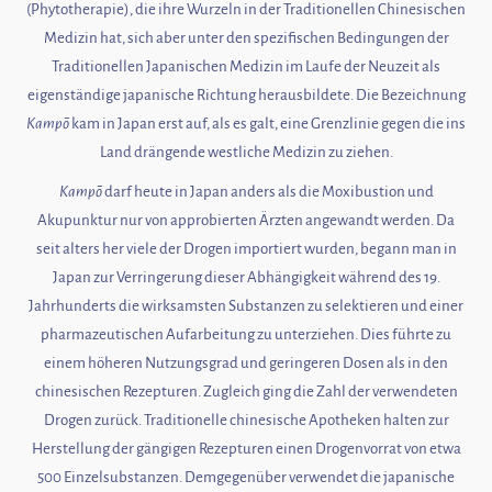
(Phytotherapie), die ihre Wurzeln in der Traditionellen Chinesischen
Medizin hat, sich aber unter den spezifischen Bedingungen der
Traditionellen Japanischen Medizin im Laufe der Neuzeit als
eigenständige japanische Richtung herausbildete. Die Bezeichnung
Kampō
kam in Japan erst auf, als es galt, eine Grenzlinie gegen die ins
Land drängende westliche Medizin zu ziehen.
Kampō
darf heute in Japan anders als die Moxibustion und
Akupunktur nur von approbierten Ärzten angewandt werden. Da
seit alters her viele der Drogen importiert wurden, begann man in
Japan zur Verringerung dieser Abhängigkeit während des 19.
Jahrhunderts die wirksamsten Substanzen zu selektieren und einer
pharmazeutischen Aufarbeitung zu unterziehen. Dies führte zu
einem höheren Nutzungsgrad und geringeren Dosen als in den
chinesischen Rezepturen. Zugleich ging die Zahl der verwendeten
Drogen zurück. Traditionelle chinesische Apotheken halten zur
Herstellung der gängigen Rezepturen einen Drogenvorrat von etwa
500 Einzelsubstanzen. Demgegenüber verwendet die japanische